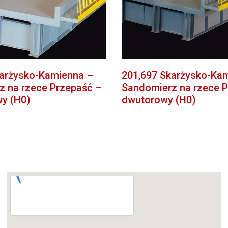
karżysko-Kamienna –
201,697 Skarżysko-Ka
 na rzece Przepaść –
Sandomierz na rzece P
y (H0)
dwutorowy (H0)