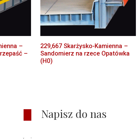
mienna –
229,667 Skarżysko-Kamienna –
rzepaść –
Sandomierz na rzece Opatówka
(H0)
Napisz do nas