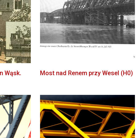
n Wąsk.
Most nad Renem przy Wesel (H0)