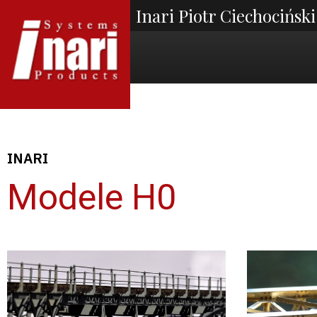
Inari Piotr Ciechociński
INARI
Modele H0