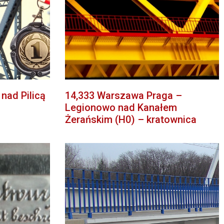
nad Pilicą
14,333 Warszawa Praga –
Legionowo nad Kanałem
Żerańskim (H0) – kratownica