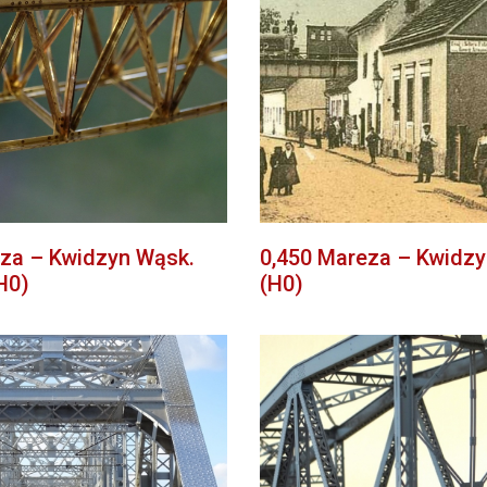
za – Kwidzyn Wąsk.
0,450 Mareza – Kwidzy
H0)
(H0)