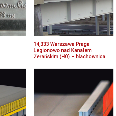
14,333 Warszawa Praga –
Legionowo nad Kanałem
Żerańskim (H0) – blachownica