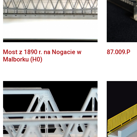
Most z 1890 r. na Nogacie w
87.009.P
Malborku (H0)