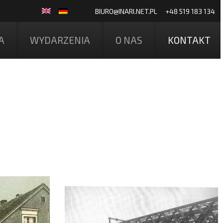
BIURO@INARI.NET.PL
+48 519 183 134
A
WYDARZENIA
O NAS
KONTAKT