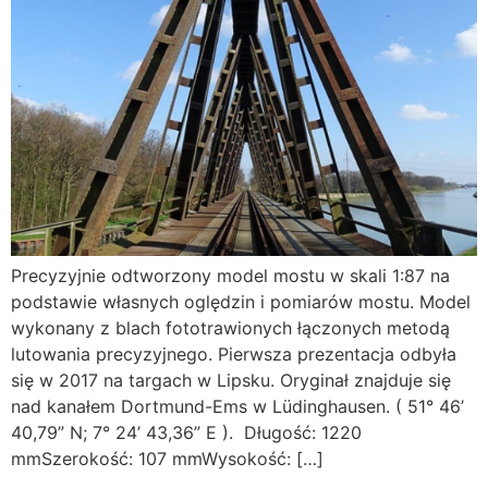
Precyzyjnie odtworzony model mostu w skali 1:87 na
podstawie własnych oględzin i pomiarów mostu. Model
wykonany z blach fototrawionych łączonych metodą
lutowania precyzyjnego. Pierwsza prezentacja odbyła
się w 2017 na targach w Lipsku. Oryginał znajduje się
nad kanałem Dortmund-Ems w Lüdinghausen. ( 51° 46’
40,79” N; 7° 24’ 43,36” E ). Długość: 1220
mmSzerokość: 107 mmWysokość: […]