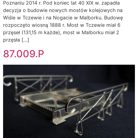
Poznaniu 2014 r. Pod koniec lat 40 XIX w. zapadła
decyzja o budowie nowych mostów kolejowych na
Wiśle w Tczewie i na Nogacie w Malborku. Budowę
rozpoczęto wiosną 1888 r. Most w Tczewie miał 6
przęseł (131,15 m każde), most w Malborku miał 2
przęsła […]
87.009.P