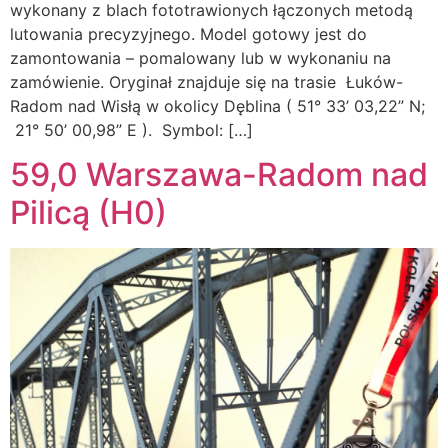
wykonany z blach fototrawionych łączonych metodą
lutowania precyzyjnego. Model gotowy jest do
zamontowania – pomalowany lub w wykonaniu na
zamówienie. Oryginał znajduje się na trasie Łuków-
Radom nad Wisłą w okolicy Dęblina ( 51° 33’ 03,22” N;
21° 50’ 00,98” E ). Symbol: […]
59,0 Warszawa-Radom nad
Pilicą (H0)