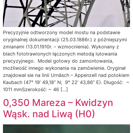
Precyzyjnie odtworzony model mostu na podstawie
oryginalnej dokumentacji (25.03.1886r.) z późniejszymi
zmianami (13.01.1910r. – wzmocnienia). Wykonany z
blach fototrawionych łączonych metodą lutowania
precyzyjnego. Model gotowy do zamontowania,
możliwość innego wykonania na zamówienie. Oryginał
znajdował sie na linii Urnäsch – Appenzell nad potokiem
Kaubach (47° 19’ 49,18” N; 9° 22’ 43,86” E). Długość: ~
1011 mmSzerokość: ~ 46 […]
0,350 Mareza – Kwidzyn
Wąsk. nad Liwą (H0)