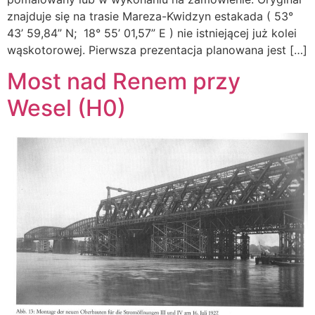
znajduje się na trasie Mareza-Kwidzyn estakada ( 53°
43’ 59,84” N; 18° 55’ 01,57” E ) nie istniejącej już kolei
wąskotorowej. Pierwsza prezentacja planowana jest […]
Most nad Renem przy
Wesel (H0)