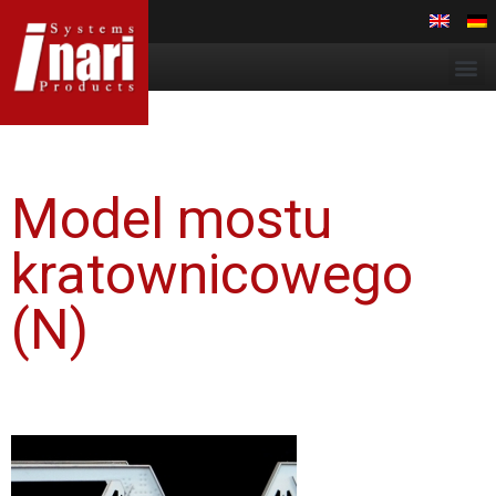
Model mostu
kratownicowego
(N)