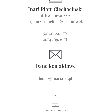
Inari Piotr Ciechociński
ul. Kwiatowa 22 A,
05-092 Izabelin-Dziekanówek
o
52
21’10.06’’N
o
20
49’19.20’’E
Dane kontaktowe
biuro@inari.net.pl
+48 519 183 134