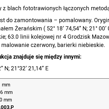
 z blach fototrawionych łączonych metodą
st do zamontowania – pomalowany. Orygin
łem Żerańskim ( 52° 18’ 74,54” N; 21° 00’ 
ie; 63.0 linii kolejowej nr 4 Grodzisk Mazowi
) malowanie czerwony, barierki niebieskie.
kcja znajduje się między innymi:
2” N; 21°32’ 21,14” E
1 mm
56 mm
80 mm
.003.P