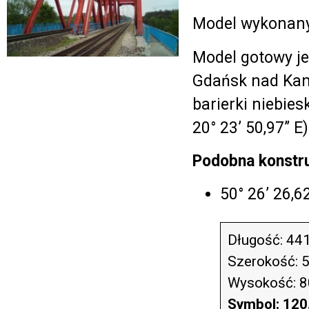
Model wykonany
Model gotowy je
Gdańsk nad Kana
barierki niebiesk
20° 23’ 50,97” E
Podobna konstru
50° 26’ 26,6
Długość: 44
Szerokość: 
Wysokość: 
Symbol: 120