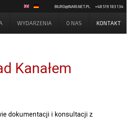
BIURO@INARI.NET.PL
+48 519 183 134
A
WYDARZENIA
O NAS
KONTAKT
ad Kanałem
e dokumentacji i konsultacji z