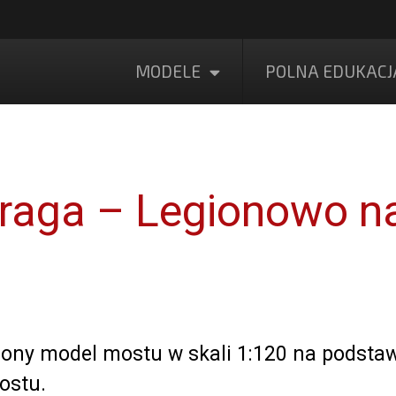
MODELE
POLNA EDUKACJ
raga – Legionowo n
ony model mostu w skali 1:120 na podstawi
ostu.