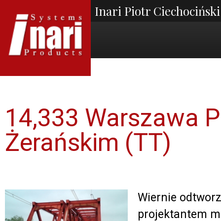
Inari Piotr Ciechociński
14,333 Warszawa P
Żerańskim (TT)
Wiernie odtworz
projektantem m