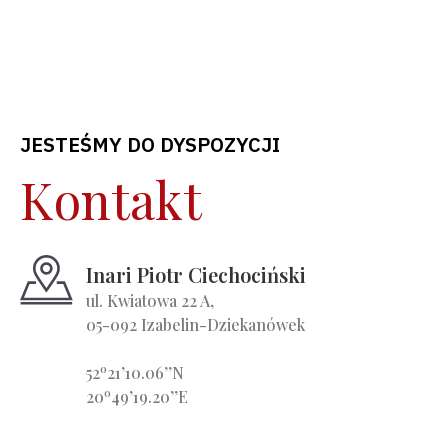
JESTEŚMY DO DYSPOZYCJI
Kontakt
Inari Piotr Ciechociński
ul. Kwiatowa 22 A,
05-092 Izabelin-Dziekanówek
o
52
21’10.06’’N
o
20
49’19.20’’E